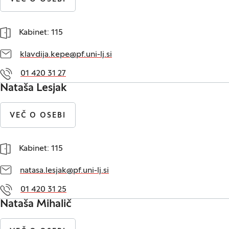
Kabinet: 115
klavdija.kepe@pf.uni-lj.si
01 420 31 27
Nataša Lesjak
VEČ O OSEBI
Kabinet: 115
natasa.lesjak@pf.uni-lj.si
01 420 31 25
Nataša Mihalič