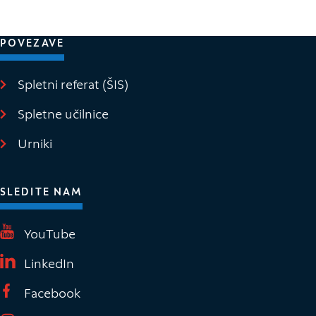
POVEZAVE
Spletni referat (ŠIS)
(Odpre se v novem oknu)
Spletne učilnice
(Odpre se v novem oknu)
Urniki
SLEDITE NAM
(Odpre se v novem oknu)
YouTube
(Odpre se v novem oknu)
LinkedIn
(Odpre se v novem oknu)
Facebook