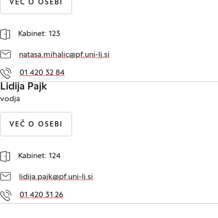
VEČ O OSEBI
Kabinet: 123
natasa.mihalic@pf.uni-lj.si
01 420 32 84
Lidija Pajk
vodja
VEČ O OSEBI
Kabinet: 124
lidija.pajk@pf.uni-lj.si
01 420 31 26