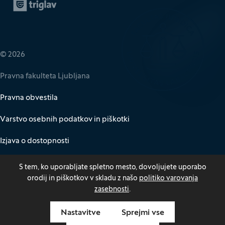
Zavarovalnica Triglav
(Odpre se v novem oknu)
© 2026
Pravna fakulteta Ljubljana
Pravna obvestila
Varstvo osebnih podatkov in piškotki
Izjava o dostopnosti
Za medije
S tem, ko uporabljate spletno mesto, dovoljujete uporabo
orodij in piškotkov v skladu z našo
politiko varovanja
Kazalo
zasebnosti
.
Nastavitve
Sprejmi vse
Odpri pasico za nastavitev piškotkov