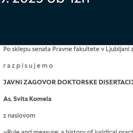
Po sklepu senata Pravne fakultete v Ljubljani z
r a z p i s u j e m o
JAVNI ZAGOVOR
DOKTORSKE DISERTACI
As. Svita Komela
z naslovom
»Rule and measure: a history of juridical prac