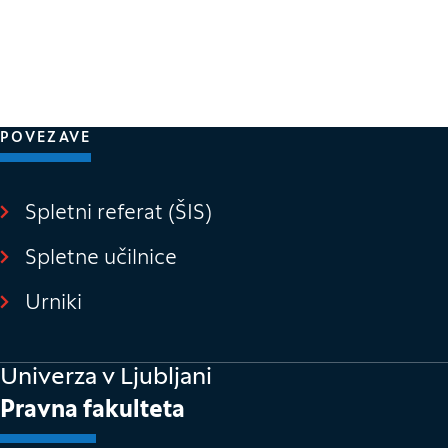
POVEZAVE
Spletni referat (ŠIS)
(Odpre se v novem o
Spletne učilnice
(Odpre se v novem oknu)
Urniki
Univerza v Ljubljani
Pravna fakulteta