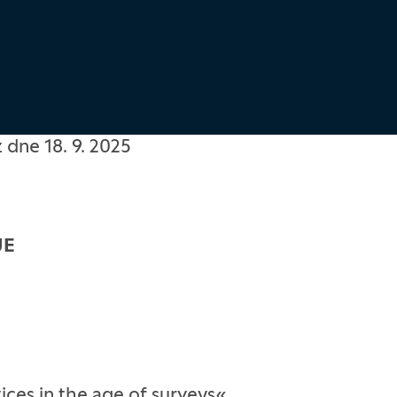
 dne 18. 9. 2025
JE
tices in the age of surveys«