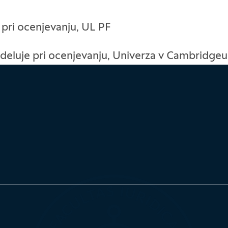
e pri ocenjevanju, UL PF
sodeluje pri ocenjevanju, Univerza v Cambridgeu
)
)
nu)
nu)