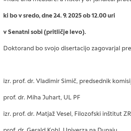
ki bo v sredo, dne 24. 9. 2025 ob 12.00 uri
v Senatni sobi (pritličje levo).
Doktorand bo svojo disertacijo zagovarjal pred 
izr. prof. dr. Vladimir Simič, predsednik komis
prof. dr. Miha Juhart, UL PF
izr. prof. dr. Matjaž Vesel, Filozofski inštitut
prof. dr. Gerald Kohl, Univerza na Dunaju