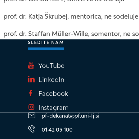
prof. dr. Katja Škrubej, mentorica, ne sodeluj
prof. dr. Staffan Müller-Wille, somentor, ne 
SLEDITE NAM
knu)
YouTube
(Odpre se v novem oknu
LinkedIn
(Odpre se v novem oknu
Facebook
(Odpre se v novem ok
Instagram
(Odpre se v novem ok
pf-dekanat@pf.uni-lj.si
01 42 03 100