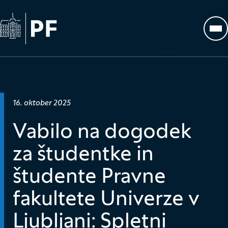
Na začetno stran
Odp
Datum objave:
16. oktober 2025
Vabilo na dogodek
za študentke in
študente Pravne
fakultete Univerze v
Ljubljani: Spletni