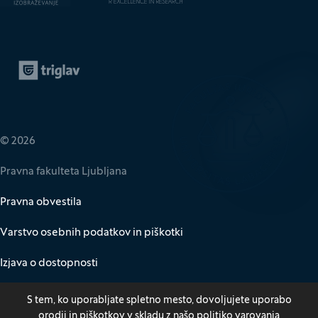
Zavarovalnica Triglav
(Odpre se v novem oknu)
© 2026
Pravna fakulteta Ljubljana
Pravna obvestila
Varstvo osebnih podatkov in piškotki
Izjava o dostopnosti
Za medije
S tem, ko uporabljate spletno mesto, dovoljujete uporabo
orodij in piškotkov v skladu z našo
politiko varovanja