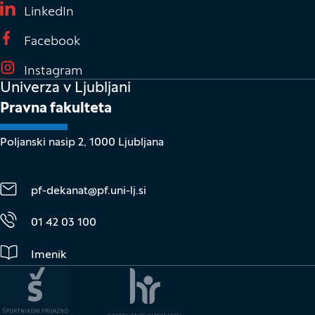
(Odpre se v novem oknu)
LinkedIn
(Odpre se v novem oknu)
Facebook
(Odpre se v novem oknu)
Instagram
Univerza v Ljubljani
Pravna fakulteta
Poljanski nasip 2, 1000 Ljubljana
pf-dekanat@pf.uni-lj.si
01 42 03 100
Imenik