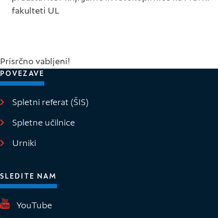
fakulteti UL
Prisrčno vabljeni!
POVEZAVE
Spletni referat (ŠIS)
(Odpre se v novem oknu)
Spletne učilnice
(Odpre se v novem oknu)
Urniki
SLEDITE NAM
(Odpre se v novem oknu)
YouTube