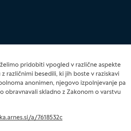
m želimo pridobiti vpogled
v različne
aspekte
različnimi besedili, ki jih boste v raziskavi
 popolnoma anonimen, njegovo izpolnjevanje pa
mo obravnavali skladno z Zakonom o varstvu
ka.arnes.si/a/7618532c