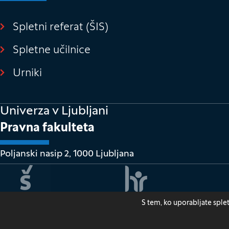
Spletni referat (ŠIS)
(Odpre se v novem o
Spletne učilnice
(Odpre se v novem oknu)
Urniki
Univerza v Ljubljani
Pravna fakulteta
Poljanski nasip 2, 1000 Ljubljana
S tem, ko uporabljate sple
Za
(O
© 2026
Pravna fakulteta Ljubljana
Pravna obvestila
V