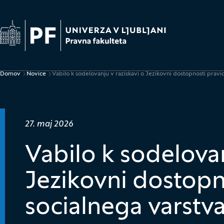
Na začetno stran
Domov
Novice
Vabilo k sodelovanju v raziskavi o Jezikovni dostopnosti pravic
Drobtinice
Datum objave:
27. maj 2026
Vabilo k sodelovan
Jezikovni dostopn
socialnega varstva