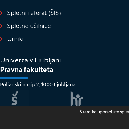
Spletni referat (ŠIS)
(Odpre se v novem o
Spletne učilnice
(Odpre se v novem oknu)
Urniki
Univerza v Ljubljani
Pravna fakulteta
Poljanski nasip 2, 1000 Ljubljana
S tem, ko uporabljate sple
Za
(O
© 2026
Pravna fakulteta Ljubljana
Pravna obvestila
V