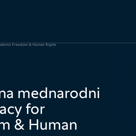
V iskalno polje 
Iskalnik po
 Academic Freedom & Human Rights
i na mednarodni
acy for
om & Human