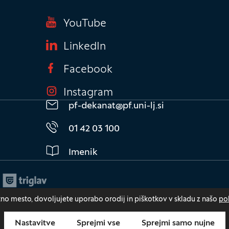
knu)
YouTube
(Odpre se v novem oknu
LinkedIn
(Odpre se v novem oknu
Facebook
(Odpre se v novem ok
Instagram
(Odpre se v novem ok
pf-dekanat@pf.uni-lj.si
01 42 03 100
Imenik
tno mesto, dovoljujete uporabo orodij in piškotkov v skladu z našo
pol
varovalnica Triglav
dpre se v novem oknu)
arstvo osebnih podatkov in piškotki
Izjava o dostopnosti
Nastavitve
Sprejmi vse
Sprejmi samo nujne