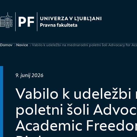
Na začetno stran
Domov
Novice
Vabilo k udeležbi na mednarodni poletni šoli Advocacy for
Drobtinice
Datum objave:
9. junij 2026
Vabilo k udeležb
poletni šoli Advoc
Academic Freed