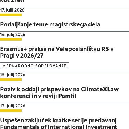
kot 2 leti
Datum objave:
17. julij 2026
Podaljšanje teme magistrskega dela
Datum objave:
16. julij 2026
Erasmus+ praksa na Veleposlaništvu RS v
Pragi v 2026/27
MEDNARODNO SODELOVANJE
Datum objave:
15. julij 2026
Poziv k oddaji prispevkov na ClimateXLaw
konferenci in v reviji Pamfil
Datum objave:
13. julij 2026
Uspešen zaključek kratke serije predavanj
Fundamentals of International Investment