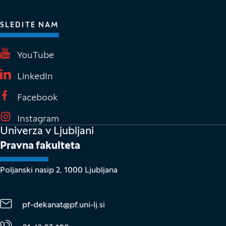
SLEDITE NAM
(Odpre se v novem oknu)
YouTube
(Odpre se v novem oknu)
LinkedIn
(Odpre se v novem oknu)
Facebook
(Odpre se v novem oknu)
Instagram
Univerza v Ljubljani
Pravna fakulteta
Poljanski nasip 2, 1000 Ljubljana
pf-dekanat@pf.uni-lj.si