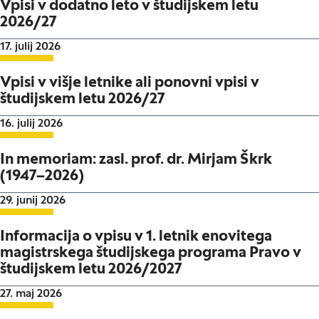
Vpisi v dodatno leto v študijskem letu
2026/27
Datum objave:
17. julij 2026
Vpisi v višje letnike ali ponovni vpisi v
študijskem letu 2026/27
Datum objave:
16. julij 2026
In memoriam: zasl. prof. dr. Mirjam Škrk
(1947–2026)
Datum objave:
29. junij 2026
Informacija o vpisu v 1. letnik enovitega
magistrskega študijskega programa Pravo v
študijskem letu 2026/2027
Datum objave:
27. maj 2026