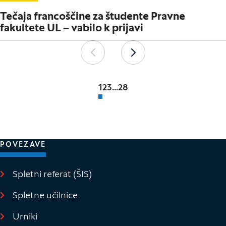
Tečaja francoščine za študente Pravne
fakultete UL – vabilo k prijavi
Paginacija
Nazaj
Naprej
1
2
3
...
28
POVEZAVE
Spletni referat (ŠIS)
(Odpre se v novem oknu)
Spletne učilnice
(Odpre se v novem oknu)
Urniki