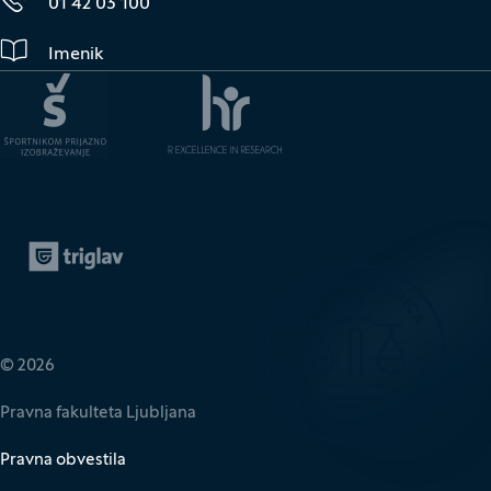
01 42 03 100
Imenik
Zavarovalnica Triglav
(Odpre se v novem oknu)
© 2026
Pravna fakulteta Ljubljana
Pravna obvestila