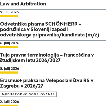
Law and Arbitration
Datum objave:
9. julij 2026
Odvetniška pisarna SCHÖNHERR –
podružnica v Sloveniji zaposli
odvetniškega pripravnika/kandidata (m/ž)
Datum objave:
6. julij 2026
Tuja pravna terminologija – francoščina v
študijskem letu 2026/2027
Datum objave:
3. julij 2026
Erasmus+ praksa na Veleposlaništvu RS v
Zagrebu v 2026/27
MEDNARODNO SODELOVANJE
Datum objave:
2. julij 2026