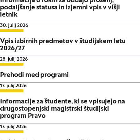
Informacija o rokih za oddajo prošenj,
podaljšanje statusa in izjemni vpis v višji
letnik
Datum objave:
30. julij 2026
Vpis izbirnih predmetov v študijskem letu
2026/27
Datum objave:
28. julij 2026
Prehodi med programi
Datum objave:
17. julij 2026
Informacije za študente, ki se vpisujejo na
drugostopenjski magistrski študijski
program Pravo
Datum objave:
17. julij 2026