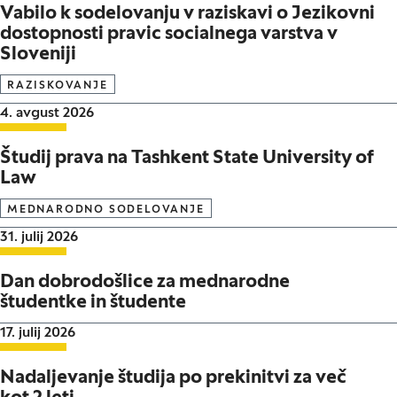
Vabilo k sodelovanju v raziskavi o Jezikovni
dostopnosti pravic socialnega varstva v
Sloveniji
RAZISKOVANJE
Datum objave:
4. avgust 2026
Študij prava na Tashkent State University of
Law
MEDNARODNO SODELOVANJE
Datum objave:
31. julij 2026
Dan dobrodošlice za mednarodne
študentke in študente
Datum objave:
17. julij 2026
Nadaljevanje študija po prekinitvi za več