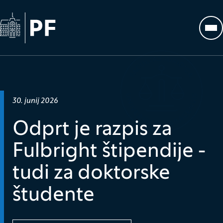
Na začetno stran
Odp
Datum objave:
30. junij 2026
Odprt je razpis za
Fulbright štipendije -
tudi za doktorske
študente