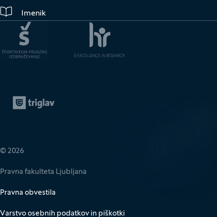
Imenik
Zavarovalnica Triglav
(Odpre se v novem oknu)
© 2026
Pravna fakulteta Ljubljana
Pravna obvestila
Varstvo osebnih podatkov in piškotki