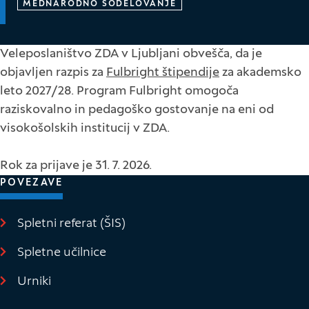
MEDNARODNO SODELOVANJE
Veleposlaništvo ZDA v Ljubljani obvešča, da je
objavljen razpis za
Fulbright štipendije
za akademsko
leto 2027/28. Program Fulbright omogoča
raziskovalno in pedagoško gostovanje na eni od
visokošolskih institucij v ZDA.
Rok za prijave je 31. 7. 2026.
POVEZAVE
Spletni referat (ŠIS)
(Odpre se v novem oknu)
Spletne učilnice
(Odpre se v novem oknu)
Urniki