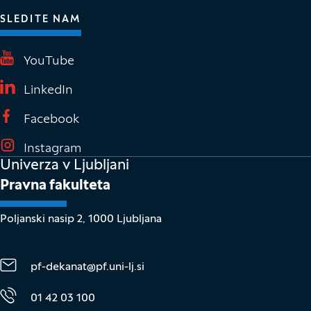
SLEDITE NAM
(Odpre se v novem oknu)
YouTube
(Odpre se v novem oknu)
LinkedIn
(Odpre se v novem oknu)
Facebook
(Odpre se v novem oknu)
Instagram
Univerza v Ljubljani
Pravna fakulteta
Poljanski nasip 2, 1000 Ljubljana
pf-dekanat@pf.uni-lj.si
01 42 03 100