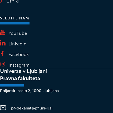
Urniki
SLEDITE NAM
(Odpre se v novem oknu)
YouTube
(Odpre se v novem oknu)
LinkedIn
(Odpre se v novem oknu)
Facebook
(Odpre se v novem oknu)
Instagram
Univerza v Ljubljani
Pravna fakulteta
Poljanski nasip 2, 1000 Ljubljana
pf-dekanat@pf.uni-lj.si