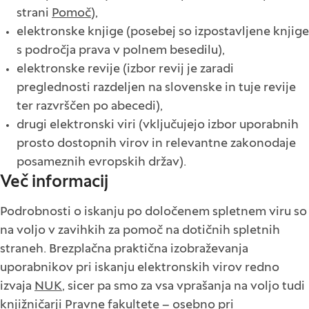
strani
Pomoč
),
elektronske knjige (posebej so izpostavljene knjige
s področja prava v polnem besedilu),
elektronske revije (izbor revij je zaradi
preglednosti razdeljen na slovenske in tuje revije
ter razvrščen po abecedi),
drugi elektronski viri (vključujejo izbor uporabnih
prosto dostopnih virov in relevantne zakonodaje
posameznih evropskih držav).
Več informacij
Podrobnosti o iskanju po določenem spletnem viru so
na voljo v zavihkih za pomoč na dotičnih spletnih
straneh. Brezplačna praktična izobraževanja
uporabnikov pri iskanju elektronskih virov redno
izvaja
NUK
, sicer pa smo za vsa vprašanja na voljo tudi
knjižničarji Pravne fakultete – osebno pri