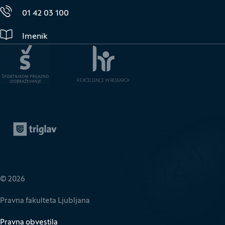
01 42 03 100
Imenik
Zavarovalnica Triglav
(Odpre se v novem oknu)
© 2026
Pravna fakulteta Ljubljana
Pravna obvestila