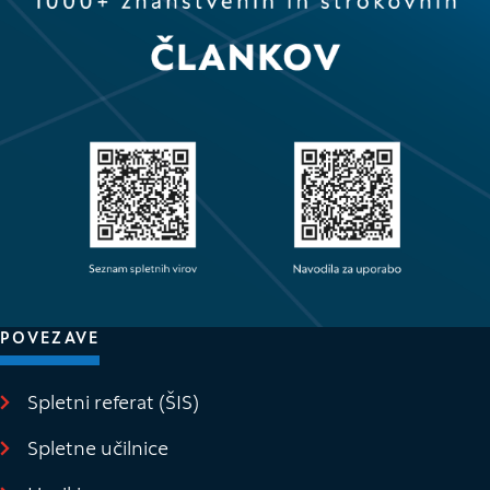
POVEZAVE
Spletni referat (ŠIS)
(Odpre se v novem oknu)
Spletne učilnice
(Odpre se v novem oknu)