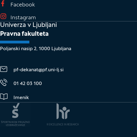
(Odpre se v novem oknu)
Facebook
(Odpre se v novem oknu)
Instagram
Univerza v Ljubljani
Pravna fakulteta
Poljanski nasip 2, 1000 Ljubljana
pf-dekanat@pf.uni-lj.si
01 42 03 100
Imenik