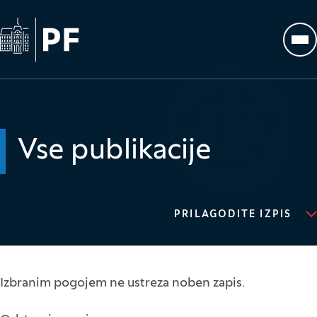
Na začetno stran
Odp
Vse publikacije
PRILAGODITE IZPIS
Izbranim pogojem ne ustreza noben zapis.