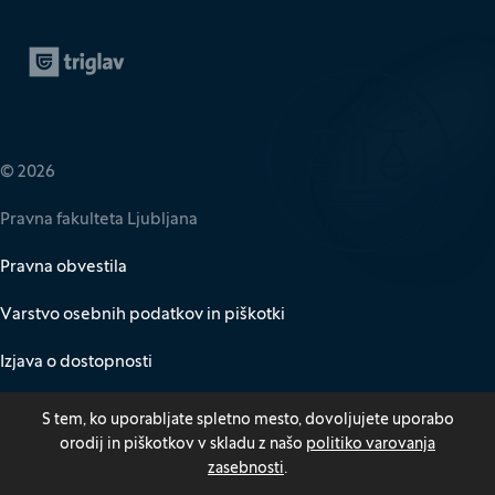
Zavarovalnica Triglav
(Odpre se v novem oknu)
© 2026
Pravna fakulteta Ljubljana
Pravna obvestila
Varstvo osebnih podatkov in piškotki
Izjava o dostopnosti
Za medije
S tem, ko uporabljate spletno mesto, dovoljujete uporabo
orodij in piškotkov v skladu z našo
politiko varovanja
Kazalo
zasebnosti
.