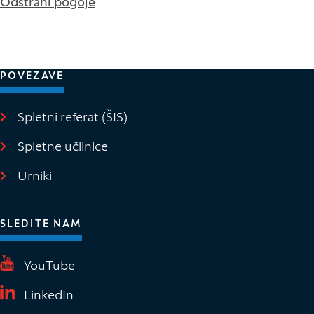
Odstrani pogoje
POVEZAVE
Spletni referat (ŠIS)
(Odpre se v novem oknu)
Spletne učilnice
(Odpre se v novem oknu)
Urniki
SLEDITE NAM
(Odpre se v novem oknu)
YouTube
(Odpre se v novem oknu)
LinkedIn