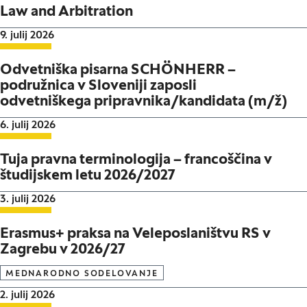
Law and Arbitration
Datum objave:
9. julij 2026
Odvetniška pisarna SCHÖNHERR –
podružnica v Sloveniji zaposli
odvetniškega pripravnika/kandidata (m/ž)
Datum objave:
6. julij 2026
Tuja pravna terminologija – francoščina v
študijskem letu 2026/2027
Datum objave:
3. julij 2026
Erasmus+ praksa na Veleposlaništvu RS v
Zagrebu v 2026/27
MEDNARODNO SODELOVANJE
Datum objave:
2. julij 2026