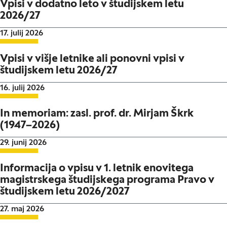
Vpisi v dodatno leto v študijskem letu
2026/27
Datum objave:
17. julij 2026
Vpisi v višje letnike ali ponovni vpisi v
študijskem letu 2026/27
Datum objave:
16. julij 2026
In memoriam: zasl. prof. dr. Mirjam Škrk
(1947–2026)
Datum objave:
29. junij 2026
Informacija o vpisu v 1. letnik enovitega
magistrskega študijskega programa Pravo v
študijskem letu 2026/2027
Datum objave:
27. maj 2026