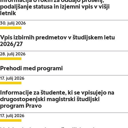
Informacija o rokih za oddajo prošenj,
podaljšanje statusa in izjemni vpis v višji
letnik
Datum objave:
30. julij 2026
Vpis izbirnih predmetov v študijskem letu
2026/27
Datum objave:
28. julij 2026
Prehodi med programi
Datum objave:
17. julij 2026
Informacije za študente, ki se vpisujejo na
drugostopenjski magistrski študijski
program Pravo
Datum objave:
17. julij 2026