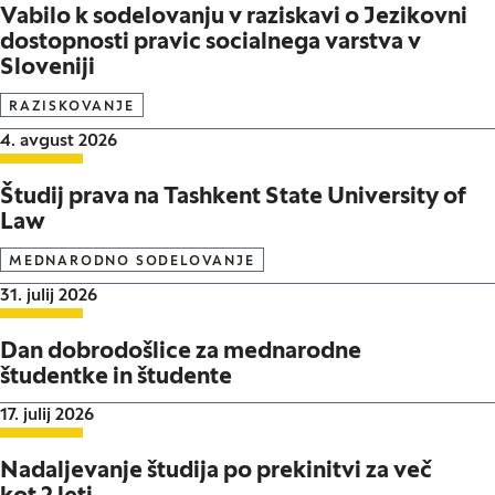
Vabilo k sodelovanju v raziskavi o Jezikovni
dostopnosti pravic socialnega varstva v
Sloveniji
RAZISKOVANJE
Datum objave:
4. avgust 2026
Študij prava na Tashkent State University of
Law
MEDNARODNO SODELOVANJE
Datum objave:
31. julij 2026
Dan dobrodošlice za mednarodne
študentke in študente
Datum objave:
17. julij 2026
Nadaljevanje študija po prekinitvi za več