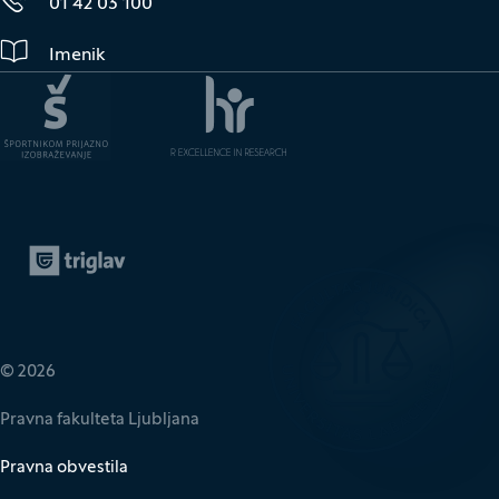
01 42 03 100
Imenik
Zavarovalnica Triglav
(Odpre se v novem oknu)
© 2026
Pravna fakulteta Ljubljana
Pravna obvestila