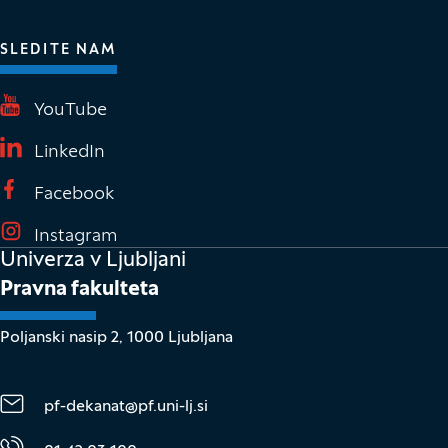
SLEDITE NAM
(Odpre se v novem oknu)
YouTube
(Odpre se v novem oknu)
LinkedIn
(Odpre se v novem oknu)
Facebook
(Odpre se v novem oknu)
Instagram
Univerza v Ljubljani
Pravna fakulteta
Poljanski nasip 2, 1000 Ljubljana
pf-dekanat@pf.uni-lj.si