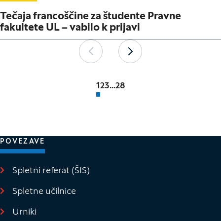
Tečaja francoščine za študente Pravne
fakultete UL – vabilo k prijavi
Paginacija
Nazaj
Naprej
1
2
3
...
28
POVEZAVE
Spletni referat (ŠIS)
(Odpre se v novem oknu)
Spletne učilnice
(Odpre se v novem oknu)
Urniki