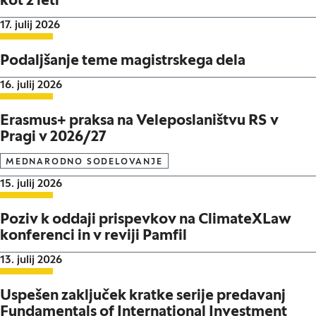
kot 2 leti
Datum objave:
17. julij 2026
Podaljšanje teme magistrskega dela
Datum objave:
16. julij 2026
Erasmus+ praksa na Veleposlaništvu RS v
Pragi v 2026/27
MEDNARODNO SODELOVANJE
Datum objave:
15. julij 2026
Poziv k oddaji prispevkov na ClimateXLaw
konferenci in v reviji Pamfil
Datum objave:
13. julij 2026
Uspešen zaključek kratke serije predavanj
Fundamentals of International Investment