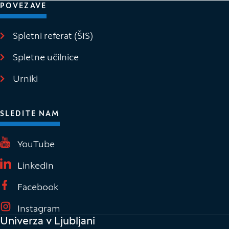
POVEZAVE
Spletni referat (ŠIS)
(Odpre se v novem oknu)
Spletne učilnice
(Odpre se v novem oknu)
Urniki
SLEDITE NAM
(Odpre se v novem oknu)
YouTube
(Odpre se v novem oknu)
LinkedIn
(Odpre se v novem oknu)
Facebook
(Odpre se v novem oknu)
Instagram
Univerza v Ljubljani