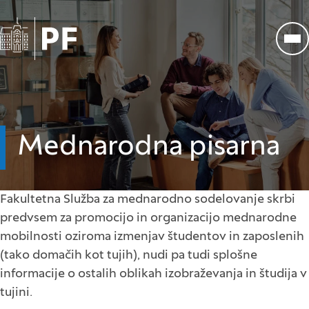
Na začetno stran
Odp
Mednarodna pisarna
Fakultetna Služba za mednarodno sodelovanje skrbi
predvsem za promocijo in organizacijo mednarodne
mobilnosti oziroma izmenjav študentov in zaposlenih
(tako domačih kot tujih), nudi pa tudi splošne
informacije o ostalih oblikah izobraževanja in študija v
tujini.