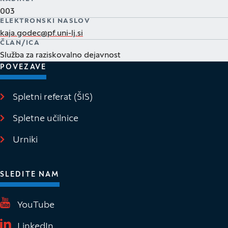
003
ELEKTRONSKI NASLOV
kaja.godec@pf.uni-lj.si
ČLAN/ICA
Služba za raziskovalno dejavnost
POVEZAVE
Spletni referat (ŠIS)
(Odpre se v novem oknu)
Spletne učilnice
(Odpre se v novem oknu)
Urniki
SLEDITE NAM
(Odpre se v novem oknu)
YouTube
(Odpre se v novem oknu)
LinkedIn