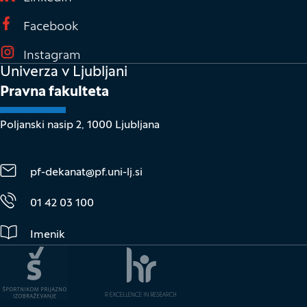
(Odpre se v novem oknu)
Facebook
(Odpre se v novem oknu)
Instagram
Univerza v Ljubljani
Pravna fakulteta
Poljanski nasip 2, 1000 Ljubljana
pf-dekanat@pf.uni-lj.si
01 42 03 100
Imenik