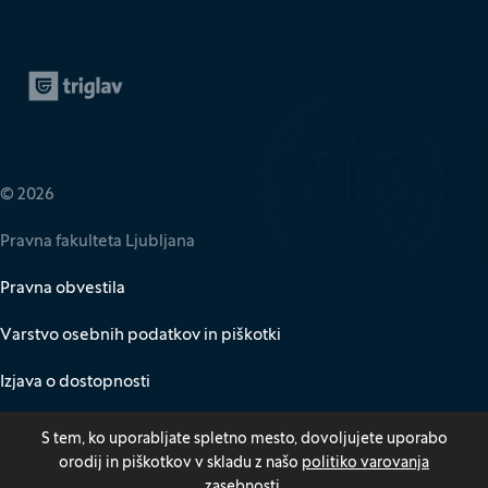
Zavarovalnica Triglav
(Odpre se v novem oknu)
© 2026
Pravna fakulteta Ljubljana
Pravna obvestila
Varstvo osebnih podatkov in piškotki
Izjava o dostopnosti
Za medije
S tem, ko uporabljate spletno mesto, dovoljujete uporabo
orodij in piškotkov v skladu z našo
politiko varovanja
Kazalo
zasebnosti
.