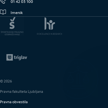
01 42 03 100
Imenik
Zavarovalnica Triglav
(Odpre se v novem oknu)
© 2026
Pravna fakulteta Ljubljana
Pravna obvestila