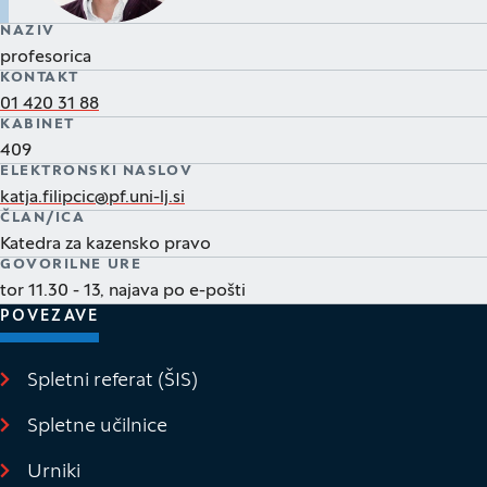
NAZIV
profesorica
KONTAKT
01 420 31 88
KABINET
409
ELEKTRONSKI NASLOV
katja.filipcic@pf.uni-lj.si
ČLAN/ICA
Katedra za kazensko pravo
GOVORILNE URE
tor 11.30 - 13, najava po e-pošti
POVEZAVE
Spletni referat (ŠIS)
(Odpre se v novem oknu)
Spletne učilnice
(Odpre se v novem oknu)
Urniki