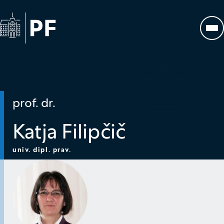
Na začetno stran
Odp
prof. dr.
Katja Filipčič
univ. dipl. prav.