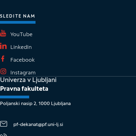
SLEDITE NAM
(Odpre se v novem oknu)
YouTube
(Odpre se v novem oknu)
LinkedIn
(Odpre se v novem oknu)
Facebook
(Odpre se v novem oknu)
Instagram
Univerza v Ljubljani
Pravna fakulteta
Poljanski nasip 2, 1000 Ljubljana
pf-dekanat@pf.uni-lj.si