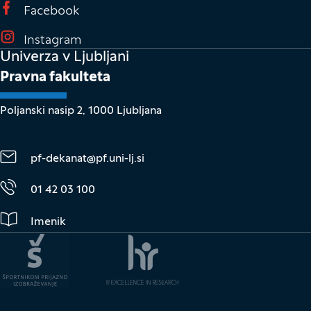
(Odpre se v novem oknu)
Facebook
(Odpre se v novem oknu)
Instagram
Univerza v Ljubljani
Pravna fakulteta
Poljanski nasip 2, 1000 Ljubljana
pf-dekanat@pf.uni-lj.si
01 42 03 100
Imenik