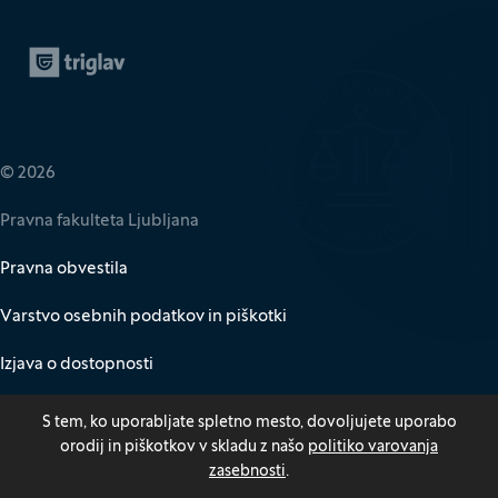
Zavarovalnica Triglav
(Odpre se v novem oknu)
© 2026
Pravna fakulteta Ljubljana
Pravna obvestila
Varstvo osebnih podatkov in piškotki
Izjava o dostopnosti
Za medije
S tem, ko uporabljate spletno mesto, dovoljujete uporabo
orodij in piškotkov v skladu z našo
politiko varovanja
Kazalo
zasebnosti
.