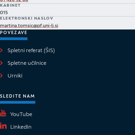
01 420 32 06
KABINET
015
ELEKTRONSKI NASLOV
martina.tomsic@pf.uni-lj.si
POVEZAVE
Spletni referat (ŠIS)
(Odpre se v novem oknu)
Spletne učilnice
(Odpre se v novem oknu)
Urniki
SLEDITE NAM
(Odpre se v novem oknu)
YouTube
(Odpre se v novem oknu)
LinkedIn