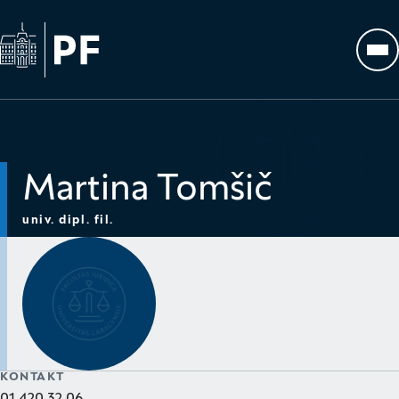
Na začetno stran
Odp
Martina Tomšič
univ. dipl. fil.
KONTAKT