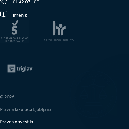
01 42 03 100
Imenik
Zavarovalnica Triglav
(Odpre se v novem oknu)
© 2026
Pravna fakulteta Ljubljana
Pravna obvestila