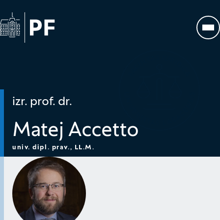
Na začetno stran
Odp
izr. prof. dr.
Matej Accetto
univ. dipl. prav., LL.M.