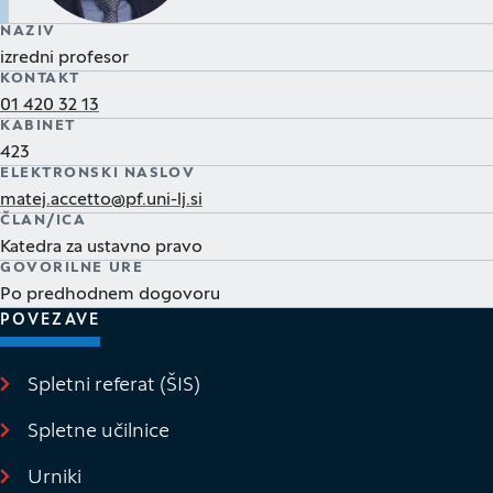
NAZIV
izredni profesor
KONTAKT
01 420 32 13
KABINET
423
ELEKTRONSKI NASLOV
matej.accetto@pf.uni-lj.si
ČLAN/ICA
Katedra za ustavno pravo
GOVORILNE URE
Po predhodnem dogovoru
POVEZAVE
Spletni referat (ŠIS)
(Odpre se v novem oknu)
Spletne učilnice
(Odpre se v novem oknu)
Urniki