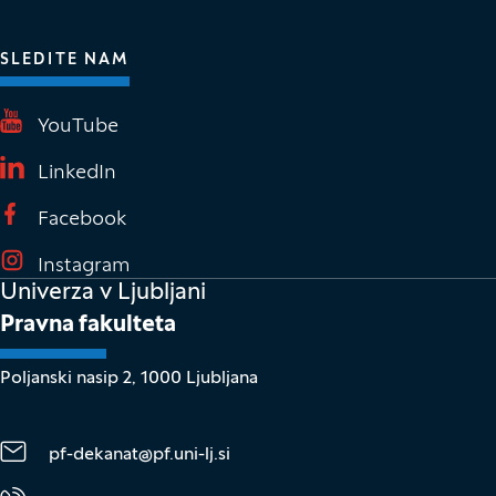
SLEDITE NAM
(Odpre se v novem oknu)
YouTube
(Odpre se v novem oknu)
LinkedIn
(Odpre se v novem oknu)
Facebook
(Odpre se v novem oknu)
Instagram
Univerza v Ljubljani
Pravna fakulteta
Poljanski nasip 2, 1000 Ljubljana
pf-dekanat@pf.uni-lj.si