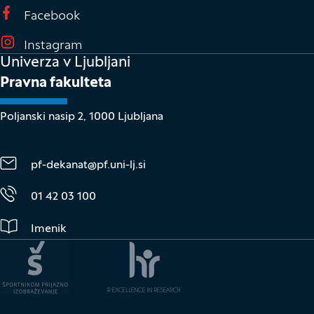
(Odpre se v novem oknu)
Facebook
(Odpre se v novem oknu)
Instagram
Univerza v Ljubljani
Pravna fakulteta
Poljanski nasip 2, 1000 Ljubljana
pf-dekanat@pf.uni-lj.si
01 42 03 100
Imenik