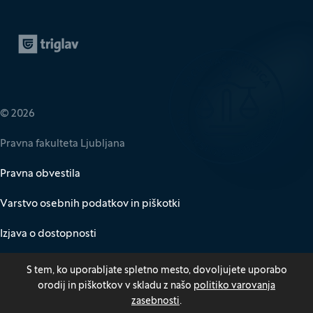
Zavarovalnica Triglav
(Odpre se v novem oknu)
© 2026
Pravna fakulteta Ljubljana
Pravna obvestila
Varstvo osebnih podatkov in piškotki
Izjava o dostopnosti
Za medije
S tem, ko uporabljate spletno mesto, dovoljujete uporabo
orodij in piškotkov v skladu z našo
politiko varovanja
Kazalo
zasebnosti
.