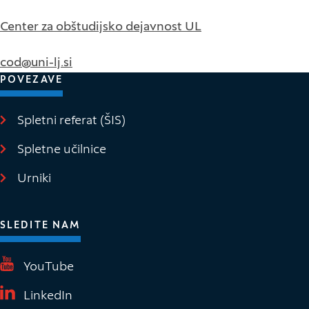
Center za obštudijsko dejavnost UL
cod@uni-lj.si
POVEZAVE
Spletni referat (ŠIS)
(Odpre se v novem oknu)
Spletne učilnice
(Odpre se v novem oknu)
Urniki
SLEDITE NAM
(Odpre se v novem oknu)
YouTube
(Odpre se v novem oknu)
LinkedIn