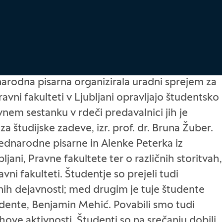
narodna pisarna organizirala uradni sprejem za
Pravni fakulteti v Ljubljani opravljajo študentsko
em sestanku v rdeči predavalnici jih je
 študijske zadeve, izr. prof. dr. Bruna Žuber.
mednarodne pisarne in Alenke Peterka iz
bljani, Pravne fakultete ter o različnih storitvah,
vni fakulteti. Študentje so prejeli tudi
nih dejavnosti; med drugim je tuje študente
tudente, Benjamin Mehić. Povabili smo tudi
ihove aktivnosti. Študenti so na srečanju dobili