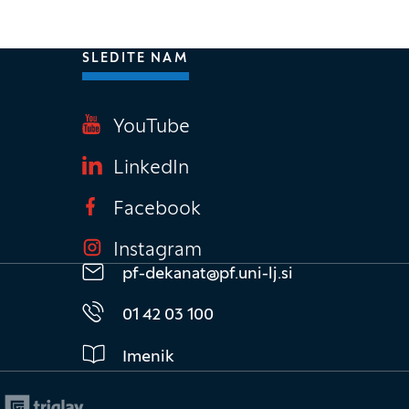
SLEDITE NAM
knu)
YouTube
(Odpre se v novem oknu
LinkedIn
(Odpre se v novem oknu
Facebook
(Odpre se v novem ok
Instagram
(Odpre se v novem ok
pf-dekanat@pf.uni-lj.si
01 42 03 100
Imenik