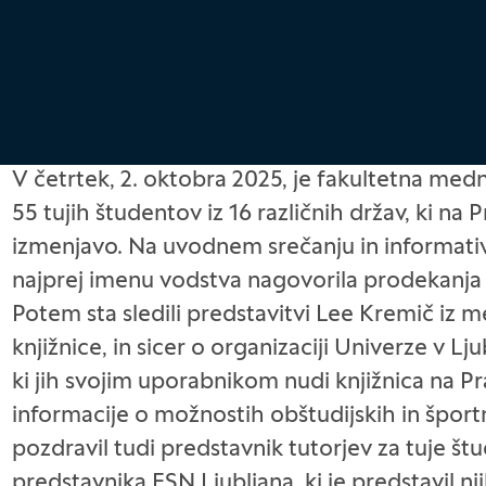
V četrtek, 2. oktobra 2025, je fakultetna med
55 tujih študentov iz 16 različnih držav, ki na 
izmenjavo. Na uvodnem srečanju in informativn
najprej imenu vodstva nagovorila prodekanja za
Potem sta sledili predstavitvi Lee Kremič iz 
knjižnice, in sicer o organizaciji Univerze v Lju
ki jih svojim uporabnikom nudi knjižnica na Pra
informacije o možnostih obštudijskih in šport
pozdravil tudi predstavnik tutorjev za tuje š
predstavnika ESN Ljubljana, ki je predstavil nj