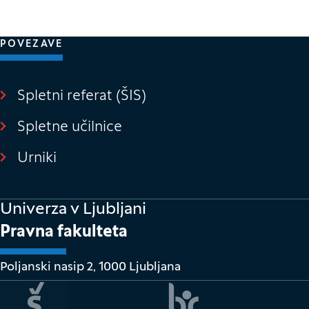
POVEZAVE
Spletni referat (ŠIS)
(Odpre se v novem o
Spletne učilnice
(Odpre se v novem oknu)
Urniki
Univerza v Ljubljani
Pravna fakulteta
Poljanski nasip 2, 1000 Ljubljana