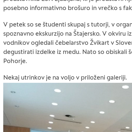
posebno informativno brošuro in vrečko s fa
V petek so se študenti skupaj s tutorji, v orga
spoznavno ekskurzijo na Štajersko. V okviru 
vodnikov ogledali čebelarstvo Žvikart v Sloven
degustirati izdelke iz medu. Nato so obiskali 
Pohorje.
Nekaj utrinkov je na voljo v priloženi galeriji.