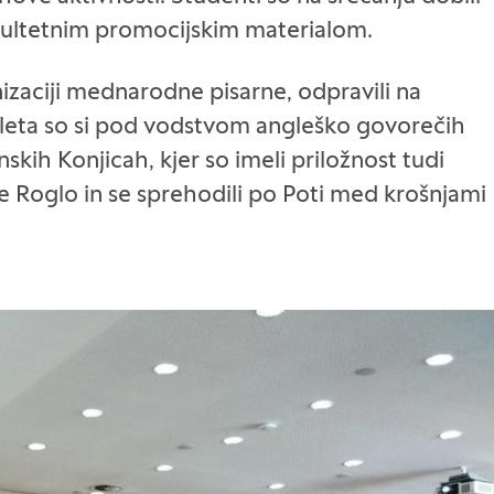
kultetnim promocijskim materialom.
nizaciji mednarodne pisarne, odpravili na
izleta so si pod vodstvom angleško govorečih
skih Konjicah, kjer so imeli priložnost tudi
še Roglo in se sprehodili po Poti med krošnjami