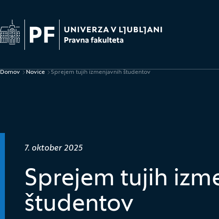
Na začetno stran
Domov
Novice
Sprejem tujih izmenjavnih študentov
Drobtinice
Datum objave:
7. oktober 2025
Sprejem tujih izm
študentov