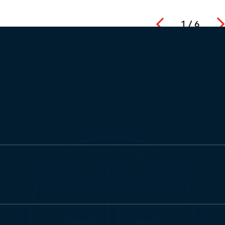
Nazaj
1
/
6
)
)
nu)
nu)