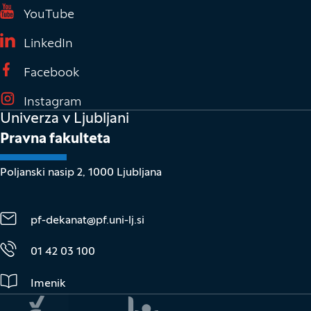
(Odpre se v novem oknu)
YouTube
(Odpre se v novem oknu)
LinkedIn
(Odpre se v novem oknu)
Facebook
(Odpre se v novem oknu)
Instagram
Univerza v Ljubljani
Pravna fakulteta
Poljanski nasip 2, 1000 Ljubljana
pf-dekanat@pf.uni-lj.si
01 42 03 100
Imenik