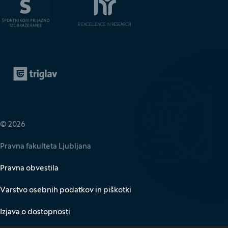
Zavarovalnica Triglav
(Odpre se v novem oknu)
© 2026
Pravna fakulteta Ljubljana
Pravna obvestila
Varstvo osebnih podatkov in piškotki
Izjava o dostopnosti