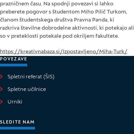
prazničnem času. Na spodnji povezavi si lahko
preberete pogovor s študentom Miho Pilič Turkom,
članom študentskega društva Pravna Panda, ki
razkriva številne dobrodelne aktivnosti, ki potekajo ali
so v preteklosti potekale pod okriljem fakultete.
https://kreativnabaza.si/Izpostavljeno/Miha-Turk/
POVEZAVE
Spletni referat (ŠIS)
(Odpre se v novem oknu)
Spletne učilnice
(Odpre se v novem oknu)
Urniki
SLEDITE NAM