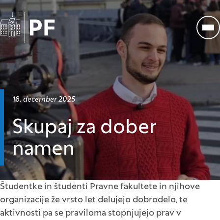
Na začetno stran
Odp
Datum objave:
18. december 2025
Skupaj za dober
namen
Študentke in študenti Pravne fakultete in njihove
organizacije že vrsto let delujejo dobrodelo, te
aktivnosti pa se praviloma stopnjujejo prav v