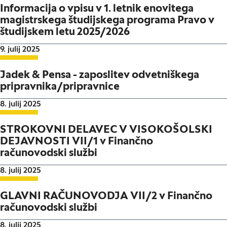
Informacija o vpisu v 1. letnik enovitega
magistrskega študijskega programa Pravo v
študijskem letu 2025/2026
Datum objave:
9. julij 2025
Jadek & Pensa - zaposlitev odvetniškega
pripravnika/pripravnice
Datum objave:
8. julij 2025
STROKOVNI DELAVEC V VISOKOŠOLSKI
DEJAVNOSTI VII/1 v Finančno
računovodski službi
Datum objave:
8. julij 2025
GLAVNI RAČUNOVODJA VII/2 v Finančno
računovodski službi
Datum objave:
8. julij 2025