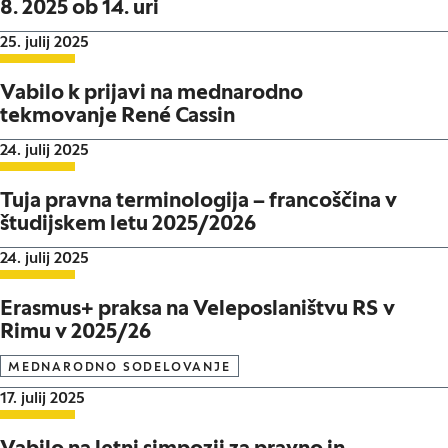
8. 2025 ob 14. uri
Datum objave:
25. julij 2025
Vabilo k prijavi na mednarodno
tekmovanje René Cassin
Datum objave:
24. julij 2025
Tuja pravna terminologija – francoščina v
študijskem letu 2025/2026
Datum objave:
24. julij 2025
Erasmus+ praksa na Veleposlaništvu RS v
Rimu v 2025/26
MEDNARODNO SODELOVANJE
Datum objave:
17. julij 2025