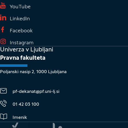
(Odpre se v novem oknu)
YouTube
(Odpre se v novem oknu)
LinkedIn
(Odpre se v novem oknu)
Facebook
(Odpre se v novem oknu)
Instagram
Univerza v Ljubljani
Pravna fakulteta
Poljanski nasip 2, 1000 Ljubljana
pf-dekanat@pf.uni-lj.si
01 42 03 100
Imenik