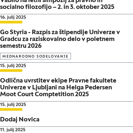
Vabilo na letni simpozij za pravno in
socialno filozofijo – 2. in 3. oktober 2025
Datum objave:
16. julij 2025
Go Styria - Razpis za štipendije Univerze v
Gradcu za raziskovalno delo v poletnem
semestru 2026
MEDNARODNO SODELOVANJE
Datum objave:
15. julij 2025
Odlična uvrstitev ekipe Pravne fakultete
Univerze v Ljubljani na Helga Pedersen
Moot Court Comptetition 2025
Datum objave:
15. julij 2025
Dodaj Novica
Datum objave:
11. julij 2025