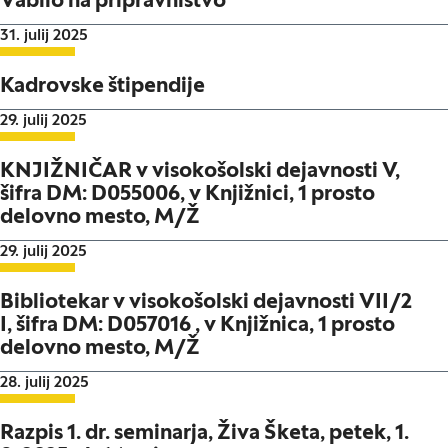
Vabilo na pripravništvo
Datum objave:
31. julij 2025
Kadrovske štipendije
Datum objave:
29. julij 2025
KNJIŽNIČAR v visokošolski dejavnosti V,
šifra DM: D055006, v Knjižnici, 1 prosto
delovno mesto, M/Ž
Datum objave:
29. julij 2025
Bibliotekar v visokošolski dejavnosti VII/2
I, šifra DM: D057016 , v Knjižnica, 1 prosto
delovno mesto, M/Ž
Datum objave:
28. julij 2025
Razpis 1. dr. seminarja, Živa Šketa, petek, 1.