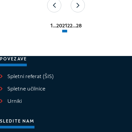
Paginacija
Nazaj
Naprej
1
...
20
21
22
...
28
POVEZAVE
Spletni referat (ŠIS)
(Odpre se v novem oknu)
Spletne učilnice
(Odpre se v novem oknu)
Urniki
SLEDITE NAM