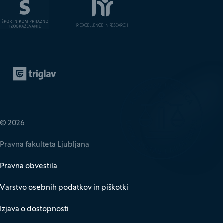
Zavarovalnica Triglav
(Odpre se v novem oknu)
© 2026
Pravna fakulteta Ljubljana
Pravna obvestila
Varstvo osebnih podatkov in piškotki
Izjava o dostopnosti