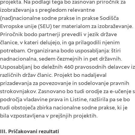
projekta. Na podlagi tega bo zasnovan priročnik za
izobraževanja s pregledom relevantne
(nad)nacionalne sodne prakse in prakse Sodišča
Evropske unije (SEU) ter materialom za izobraževanje.
Priročnik bodo partnerji prevedli v jezik države
članice, v kateri delujejo, in ga prilagodili njenim
potrebam. Organizirana bodo usposabljanja: štiri
nadnacionalna, sedem čezmejnih in pet državnih.
Usposabljanj bo deležnih 460 pravosodnih delavcev iz
različnih držav članic. Projekt bo nadaljeval
prizadevanja za povezovanje in sodelovanje pravnih
strokovnjakov. Zasnovano bo tudi orodje za e-učenje s
področja vladavine prava in Listine, razširila pa se bo
tudi obstoječa zbirka nacionalne sodne prakse, ki je
bila vzpostavljena v prejšnjih projektih.
III. Pričakovani rezultati