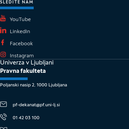
SLEDITE NAM
(Odpre se v novem oknu)
YouTube
(Odpre se v novem oknu)
LinkedIn
(Odpre se v novem oknu)
Facebook
(Odpre se v novem oknu)
Instagram
Univerza v Ljubljani
Pravna fakulteta
Poljanski nasip 2, 1000 Ljubljana
pf-dekanat@pf.uni-lj.si
01 42 03 100