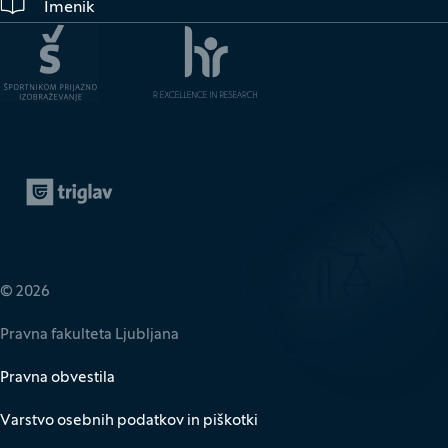
Imenik
Zavarovalnica Triglav
(Odpre se v novem oknu)
© 2026
Pravna fakulteta Ljubljana
Pravna obvestila
Varstvo osebnih podatkov in piškotki