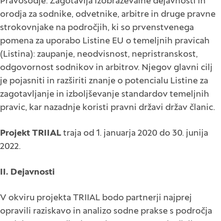
Pravosodje. Zagotavlja izobraževalne dejavnosti in
orodja za sodnike, odvetnike, arbitre in druge pravne
strokovnjake na področjih, ki so prvenstvenega
pomena za uporabo Listine EU o temeljnih pravicah
(Listina): zaupanje, neodvisnost, nepristranskost,
odgovornost sodnikov in arbitrov. Njegov glavni cilj
je pojasniti in razširiti znanje o potencialu Listine za
zagotavljanje in izboljševanje standardov temeljnih
pravic, kar nazadnje koristi pravni državi držav članic.
Projekt TRIIAL
traja od 1. januarja 2020 do 30. junija
2022.
II. Dejavnosti
V okviru projekta TRIIAL bodo partnerji najprej
opravili raziskavo in analizo sodne prakse s področja