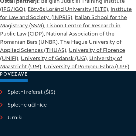
Ostali partnerji:
Belgian Judicial Training Institute
(IFG/IGO)
,
Eötvös Loránd University (ELTE)
,
Institute
for Law and Society (INPRIS)
,
Italian School for the
Magistracy (SSM)
,
Lisbon Centre for Research in
Public Law (CIDP)
,
National Association of the
Romanian Bars (UNBR)
,
The Hague University of
Applied Sciences (THUAS
),
University of Florence
(UNIFI)
,
University of Gdansk (UG)
,
University of
Maastricht (UM)
,
University of Pompeu Fabra (UPF)
.
POVEZAVE
Spletni referat (ŠIS)
(Odpre se v novem oknu)
Spletne učilnice
(Odpre se v novem oknu)
Urniki