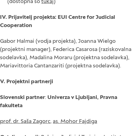
(dostopna so
tukaj
)
IV. Prijavitelj projekta: EUI Centre for Judicial
Cooperation
Gabor Halmai (vodja projekta), Joanna Wielgo
(projektni manager), Federica Casarosa (raziskovalna
sodelavka), Madalina Moraru (projektna sodelavka),
Mariavittoria Cantanzariti (projektna sodelavka).
V. Projektni partnerji
Slovenski partner
:
Univerza v Ljubljani, Pravna
fakulteta
prof. dr. Saša Zagorc
,
as. Mohor Fajdiga