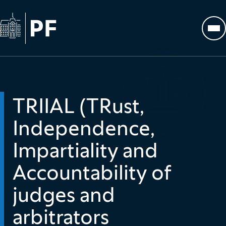
Na začetno stran
Odp
TRIIAL (TRust,
Independence,
Impartiality and
Accountability of
judges and
arbitrators