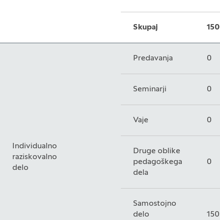
Skupaj
150
Predavanja
0
Seminarji
0
Vaje
0
Individualno
Druge oblike
raziskovalno
pedagoškega
0
delo
dela
Samostojno
delo
150