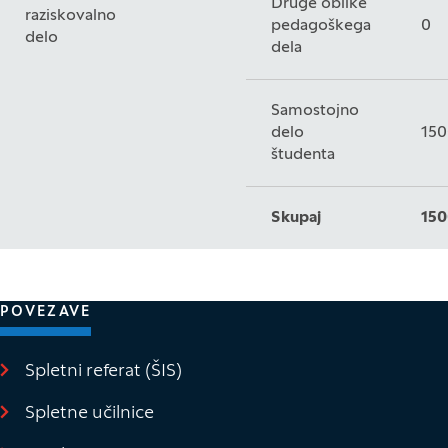
Druge oblike
raziskovalno
pedagoškega
0
delo
dela
Samostojno
delo
150
študenta
Skupaj
150
POVEZAVE
Spletni referat (ŠIS)
(Odpre se v novem oknu)
Spletne učilnice
(Odpre se v novem oknu)