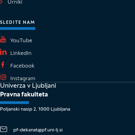
Urniki
SLEDITE NAM
(Odpre se v novem oknu)
YouTube
(Odpre se v novem oknu)
LinkedIn
(Odpre se v novem oknu)
Facebook
(Odpre se v novem oknu)
Instagram
Univerza v Ljubljani
Pravna fakulteta
Poljanski nasip 2, 1000 Ljubljana
pf-dekanat@pf.uni-lj.si