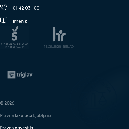
01 42 03 100
Imenik
Zavarovalnica Triglav
(Odpre se v novem oknu)
© 2026
Pravna fakulteta Ljubljana
Pravna obvestila