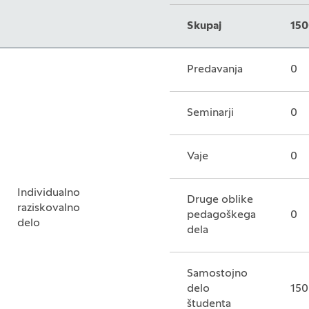
Skupaj
150
Predavanja
0
Seminarji
0
Vaje
0
Individualno
Druge oblike
raziskovalno
pedagoškega
0
delo
dela
Samostojno
delo
150
študenta