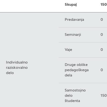
Skupaj
150
Predavanja
0
Seminarji
0
Vaje
0
Individualno
Druge oblike
raziskovalno
pedagoškega
0
delo
dela
Samostojno
delo
150
študenta