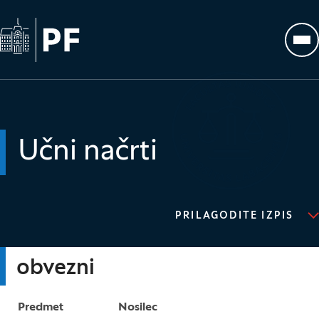
Na začetno stran
Odp
Učni načrti
PRILAGODITE IZPIS
obvezni
Predmet
Nosilec