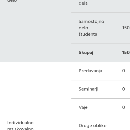
delo
dela
Samostojno
delo
150
študenta
Skupaj
150
Predavanja
0
Seminarji
0
Vaje
0
Individualno
Druge oblike
raziskovalno