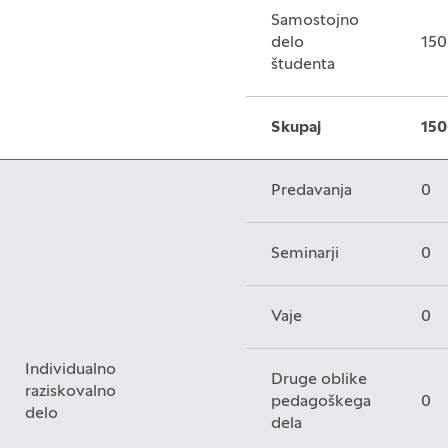
Samostojno
delo
150
študenta
Skupaj
150
Predavanja
0
Seminarji
0
Vaje
0
Individualno
Druge oblike
raziskovalno
pedagoškega
0
delo
dela