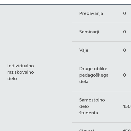
Predavanja
0
Seminarji
0
Vaje
0
Individualno
Druge oblike
raziskovalno
pedagoškega
0
delo
dela
Samostojno
delo
150
študenta