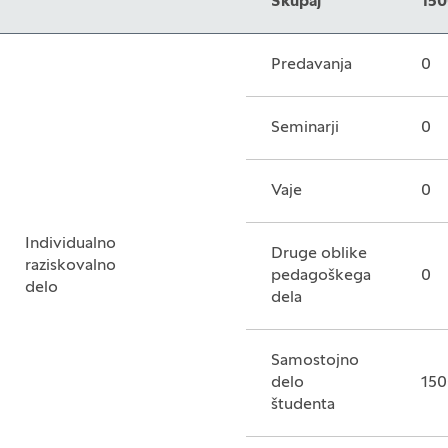
Skupaj
150
Predavanja
0
Seminarji
0
Vaje
0
Individualno
Druge oblike
raziskovalno
pedagoškega
0
delo
dela
Samostojno
delo
150
študenta