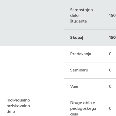
Samostojno
delo
150
študenta
Skupaj
150
Predavanja
0
Seminarji
0
Vaje
0
Individualno
Druge oblike
raziskovalno
pedagoškega
0
delo
dela