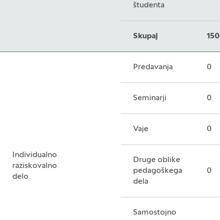
študenta
Skupaj
150
Predavanja
0
Seminarji
0
Vaje
0
Individualno
Druge oblike
raziskovalno
pedagoškega
0
delo
dela
Samostojno