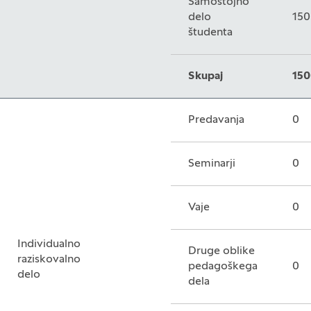
Samostojno
delo
150
študenta
Skupaj
150
Predavanja
0
Seminarji
0
Vaje
0
Individualno
Druge oblike
raziskovalno
pedagoškega
0
delo
dela