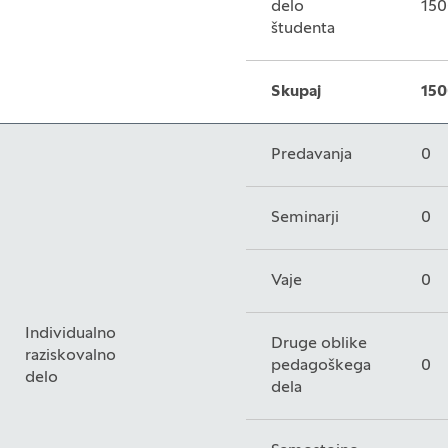
delo
150
študenta
Skupaj
150
Predavanja
0
Seminarji
0
Vaje
0
Individualno
Druge oblike
raziskovalno
pedagoškega
0
delo
dela