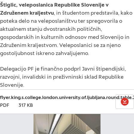
Štiglic, veleposlanica Republike Slovenije v
Združenem kraljestvu
,
in študentom predstavila, kako
poteka delo na veleposlaništvu ter spregovorila o
aktualnem stanju dvostranskih političnih,
gospodarskih in kulturnih odnosov med Slovenijo in
Združenim kraljestvom. Veleposlanici se za njeno
gostoljubnost iskreno zahvaljujemo.
Delegacijo PF je finančno podprl Javni štipendijski,
razvojni, invalidski in preživninski sklad Republike
Slovenije.
flyer.king.s.college.london.university.of.ljubljana.round.table
PREN
PDF
317 KB