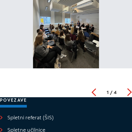
Nazaj
1
/
4
POVEZAVE
Spletni referat (ŠIS)
(Odpre se v novem oknu)
Spletne učilnice
(Odpre se v novem oknu)