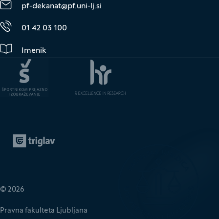
pf-dekanat@pf.uni-lj.si
01 42 03 100
Imenik
Zavarovalnica Triglav
(Odpre se v novem oknu)
© 2026
Pravna fakulteta Ljubljana