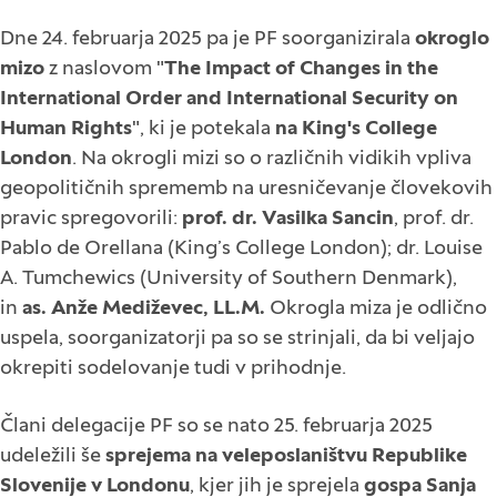
Dne 24. februarja 2025 pa je PF soorganizirala
okroglo
mizo
z naslovom "
The Impact of Changes in the
International Order and International Security on
Human Rights
", ki je potekala
na King's College
London
. Na okrogli mizi so o različnih vidikih vpliva
geopolitičnih sprememb na uresničevanje človekovih
pravic spregovorili:
prof. dr. Vasilka Sancin
, prof. dr.
Pablo de Orellana (King’s College London); dr. Louise
A. Tumchewics (University of Southern Denmark),
in
as. Anže Mediževec, LL.M.
Okrogla miza je odlično
uspela, soorganizatorji pa so se strinjali, da bi veljajo
okrepiti sodelovanje tudi v prihodnje.
Člani delegacije PF so se nato 25. februarja 2025
udeležili še
sprejema na veleposlaništvu Republike
Slovenije v Londonu
, kjer jih je sprejela
gospa Sanja