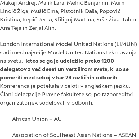
Makaji Andrej, Malik Lara, Mehić Benjamin, Murn
Lindič Žiga, Mušič Ema, Pistotnik Daša, Popovič
Kristina, Repič Jerca, Sfiligoj Martina, Srše Živa, Tabor
Ana Teja in Žerjal Alin.
London International Model United Nations (LIMUN)
sodi med največje Model United Nations tekmovanja
na svetu
, letos se ga je udeležilo preko 1200
delegatov z več deset univerz širom sveta, ki so se
pomerili med seboj v kar 28 različnih odborih
.
Konferenca je potekala v celoti v angleškem jeziku.
Člani delegacije Pravne fakultete so, po razporeditvi
organizatorjev, sodelovali v odborih:
· African Union – AU
· Association of Southeast Asian Nations – ASEAN