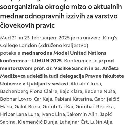
soorganizirala okroglo mizo o aktualnih
mednarodnopravnih izzivih za varstvo
človekovih pravic
Med 21. in 23. februarjem 2025 je na univerzi King's
College London (Združeno kraljestvo)
potekala
mednarodna
Model United Nations
konferenca – LIMUN 2025
. Konference se je
pod
mentorstvom prof. dr. Vasilke Sancin in as. Anžeta
Mediževca udeležila tudi delegacija Pravne fakultete
Univerze v Ljubljani v sestavi
: Alibabić Irma,
Bachenberg Fiona Claire, Bajc Klara, Bedene Nuša,
Bobnar Lovro, Car Kaja, Fabiani Katarina, Gabrijelčič
Hana, Galuf Brina, Golob Taj Kai, Gombač Rebeka,
Hribar Lana Luna, Ivanc Lina, Jakomin Alin, Japić
Sabina, Klemenčič Dunja, Lahajnar Črt, Lušin Alja,