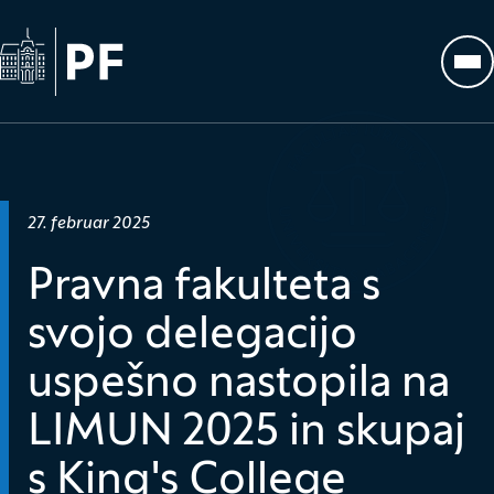
Na začetno stran
Odp
Datum objave:
27. februar 2025
Pravna fakulteta s
svojo delegacijo
uspešno nastopila na
LIMUN 2025 in skupaj
s King's College