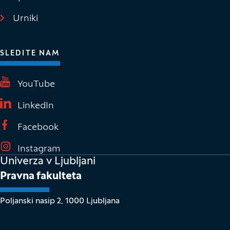
Urniki
SLEDITE NAM
(Odpre se v novem oknu)
YouTube
(Odpre se v novem oknu)
LinkedIn
(Odpre se v novem oknu)
Facebook
(Odpre se v novem oknu)
Instagram
Univerza v Ljubljani
Pravna fakulteta
Poljanski nasip 2, 1000 Ljubljana