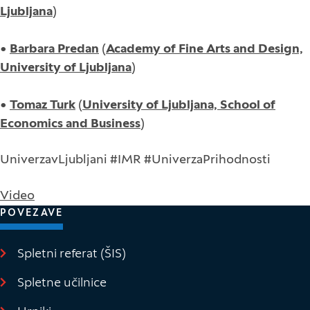
Ljubljana
)
•
Barbara Predan
(
Academy of Fine Arts and Design,
University of Ljubljana
)
•
Tomaz Turk
(
University of Ljubljana, School of
Economics and Business
)
UniverzavLjubljani #IMR #UniverzaPrihodnosti
Video
POVEZAVE
Spletni referat (ŠIS)
(Odpre se v novem oknu)
Spletne učilnice
(Odpre se v novem oknu)