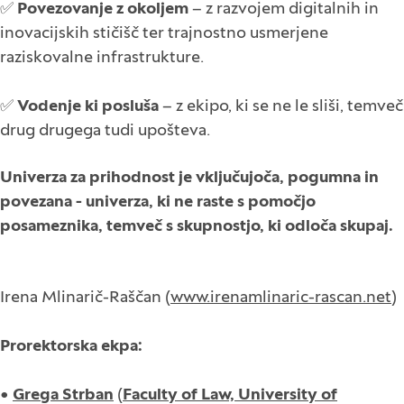
✅
Povezovanje z okoljem
– z razvojem digitalnih in
inovacijskih stičišč ter trajnostno usmerjene
raziskovalne infrastrukture.
✅
Vodenje ki posluša
– z ekipo, ki se ne le sliši, temveč
drug drugega tudi upošteva.
Univerza za prihodnost je vključujoča, pogumna in
povezana - univerza, ki ne raste s pomočjo
posameznika, temveč s skupnostjo, ki odloča skupaj.
Irena Mlinarič-Raščan (
www.irenamlinaric-rascan.net
)
Prorektorska ekpa:
•
Grega Strban
(
Faculty of Law, University of