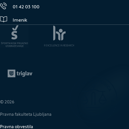
01 42 03 100
Imenik
Zavarovalnica Triglav
(Odpre se v novem oknu)
© 2026
Pravna fakulteta Ljubljana
Pravna obvestila