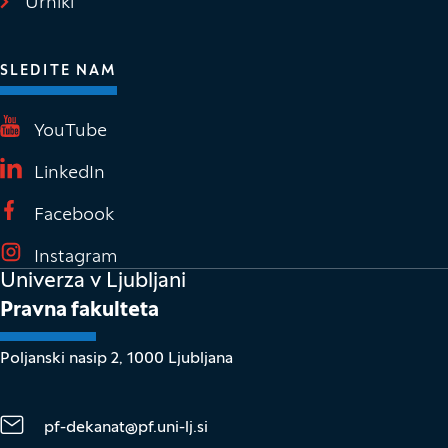
Urniki
SLEDITE NAM
(Odpre se v novem oknu)
YouTube
(Odpre se v novem oknu)
LinkedIn
(Odpre se v novem oknu)
Facebook
(Odpre se v novem oknu)
Instagram
Univerza v Ljubljani
Pravna fakulteta
Poljanski nasip 2, 1000 Ljubljana
pf-dekanat@pf.uni-lj.si