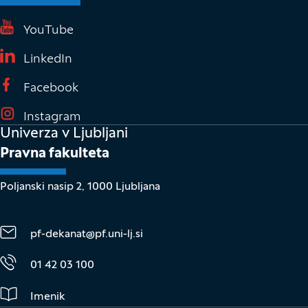
(Odpre se v novem oknu)
YouTube
(Odpre se v novem oknu)
LinkedIn
(Odpre se v novem oknu)
Facebook
(Odpre se v novem oknu)
Instagram
Univerza v Ljubljani
Pravna fakulteta
Poljanski nasip 2, 1000 Ljubljana
pf-dekanat@pf.uni-lj.si
01 42 03 100
Imenik