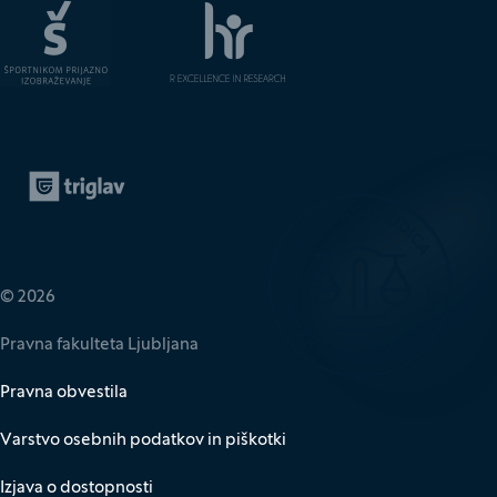
Zavarovalnica Triglav
(Odpre se v novem oknu)
© 2026
Pravna fakulteta Ljubljana
Pravna obvestila
Varstvo osebnih podatkov in piškotki
Izjava o dostopnosti