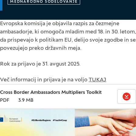
MEDNARODNO SODELOVANJE
Evropska komisija je objavila razpis za čezmejne
ambasadorje, ki omogoča mladim med 18. in 30. letom,
da prispevajo k politikam EU, delijo svoje zgodbe in se
povezujejo preko državnih meja.
Rok za prijavo je 31. avgust 2025.
Več informacij in prijava je na voljo
TUKAJ
Cross Border Ambassadors Multipliers Toolkit
PREN
PDF
3.9 MB