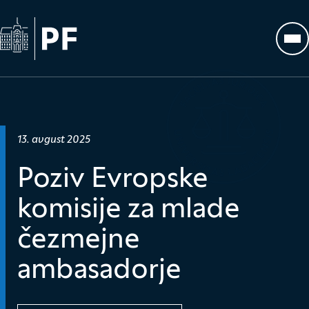
Na začetno stran
Odp
Datum objave:
13. avgust 2025
Poziv Evropske
komisije za mlade
čezmejne
ambasadorje