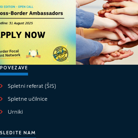
POVEZAVE
Spletni referat (ŠIS)
(Odpre se v novem oknu)
Spletne učilnice
(Odpre se v novem oknu)
Urniki
SLEDITE NAM