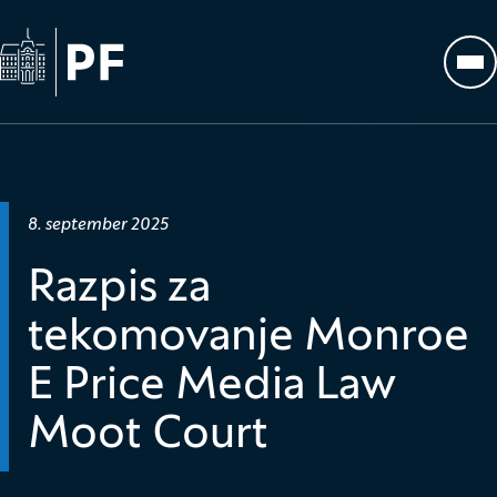
Na začetno stran
Odp
Datum objave:
8. september 2025
Razpis za
tekomovanje Monroe
E Price Media Law
Moot Court