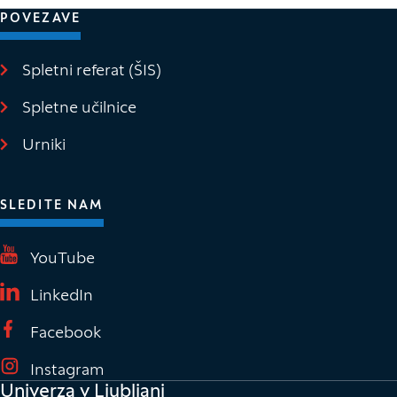
POVEZAVE
Spletni referat (ŠIS)
(Odpre se v novem oknu)
Spletne učilnice
(Odpre se v novem oknu)
Urniki
SLEDITE NAM
(Odpre se v novem oknu)
YouTube
(Odpre se v novem oknu)
LinkedIn
(Odpre se v novem oknu)
Facebook
(Odpre se v novem oknu)
Instagram
Univerza v Ljubljani