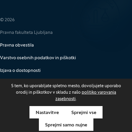
Zavarovalnica Triglav
(Odpre se v novem oknu)
© 2026
Pravna fakulteta Ljubljana
Pravna obvestila
Varstvo osebnih podatkov in piškotki
Izjava o dostopnosti
Za medije
S tem, ko uporabljate spletno mesto, dovoljujete uporabo
orodij in piškotkov v skladu z našo
politiko varovanja
Kazalo
zasebnosti
.
Nastavitve
Sprejmi vse
Odpri pasico za nastavitev piškotkov
Produkcija:
Innovatif
(Odpre se v novem oknu)
Sprejmi samo nujne