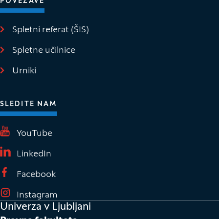
POVEZAVE
Spletni referat (ŠIS)
(Odpre se v novem oknu)
Spletne učilnice
(Odpre se v novem oknu)
Urniki
SLEDITE NAM
(Odpre se v novem oknu)
YouTube
(Odpre se v novem oknu)
LinkedIn
(Odpre se v novem oknu)
Facebook
(Odpre se v novem oknu)
Instagram
Univerza v Ljubljani