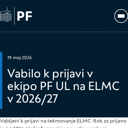
Na začetno stran
Odp
Datum objave:
19. maj 2026
Vabilo k prijavi v
ekipo PF UL na ELMC
v 2026/27
Vabljeni k prijavi na tekmovanje ELMC. Rok za prijavo