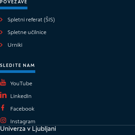
POVEZAVE
Spletni referat (ŠIS)
(Odpre se v novem oknu)
Spletne učilnice
(Odpre se v novem oknu)
Urniki
SLEDITE NAM
(Odpre se v novem oknu)
YouTube
(Odpre se v novem oknu)
LinkedIn
(Odpre se v novem oknu)
Facebook
(Odpre se v novem oknu)
Instagram
Univerza v Ljubljani