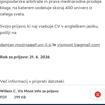
gospodarske arbitraže in prava mednarodne prodaje
blaga, na katerem sodeluje skoraj 400 univerz iz
celega sveta.
Svojo prijavo, ki naj vsebuje CV v angleškem jeziku,
pošlji na:
damjan.mozina@pf.uni-lj.si
in
vismoot.lj@gmail.com
Rok za prijavo: 21. 6. 2026
Več informacij v pripreti datoteki.
Willem C. Vis Moot info za prijavo
PREN
PDF
299 KB