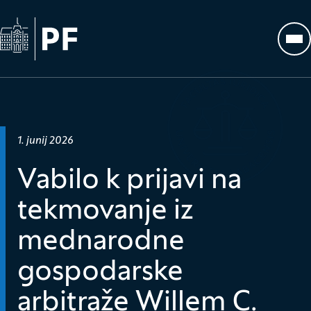
Na začetno stran
Odp
Datum objave:
1. junij 2026
Vabilo k prijavi na
tekmovanje iz
mednarodne
gospodarske
arbitraže Willem C.