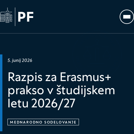
Na začetno stran
Odp
Datum objave:
5. junij 2026
Razpis za Erasmus+
prakso v študijskem
letu 2026/27
MEDNARODNO SODELOVANJE