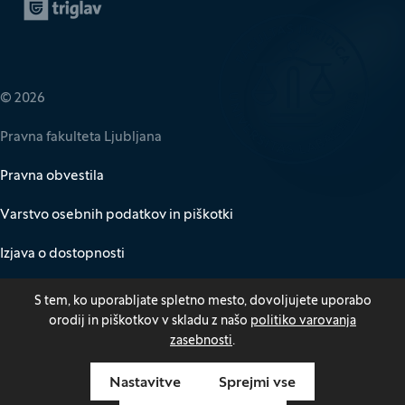
Zavarovalnica Triglav
(Odpre se v novem oknu)
© 2026
Pravna fakulteta Ljubljana
Pravna obvestila
Varstvo osebnih podatkov in piškotki
Izjava o dostopnosti
Za medije
S tem, ko uporabljate spletno mesto, dovoljujete uporabo
orodij in piškotkov v skladu z našo
politiko varovanja
Kazalo
zasebnosti
.
Nastavitve
Sprejmi vse
Odpri pasico za nastavitev piškotkov