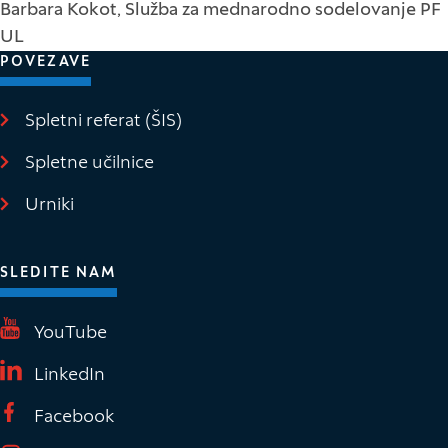
Barbara Kokot, Služba za mednarodno sodelovanje PF
UL
POVEZAVE
Spletni referat (ŠIS)
(Odpre se v novem oknu)
Spletne učilnice
(Odpre se v novem oknu)
Urniki
SLEDITE NAM
(Odpre se v novem oknu)
YouTube
(Odpre se v novem oknu)
LinkedIn
(Odpre se v novem oknu)
Facebook